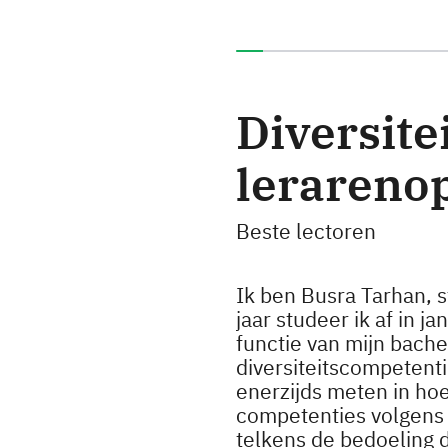
U heeft 0% van deze enqu
Diversite
lerareno
Beste lectoren
Ik ben Busra Tarhan, 
jaar studeer ik af in 
functie van mijn bach
diversiteitscompetenti
enerzijds meten in hoe
competenties volgens 
telkens de bedoeling 