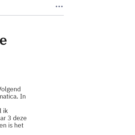
de
 Volgend
matica. In
 ik
aar 3 deze
n is het