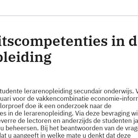
ête ingevuld
itscompetenties in 
pleiding
studente lerarenopleiding secundair onderwijs.
januari voor de vakkencombinatie economie-infor
elorproef doe ik een onderzoek naar de
es in de lerarenopleiding. Via deze bevraging wil
verre de lectoren en anderzijds de studenten j
u beheersen. Bij het beantwoorden van de vrage
dat u aangeeft in welke mate u denkt dat deze