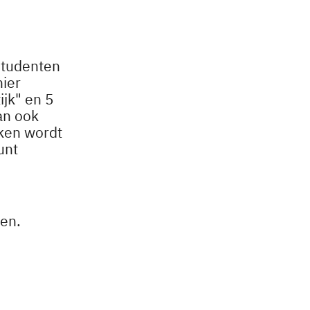
studenten
hier
ijk" en 5
dan ook
jken wordt
unt
en.